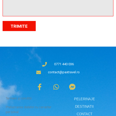
0771 440 036
contact@paxtravel.ro
Termeni și condiții
PELERINAJE
DESTINATII
Prelucrarea datelor cu caracter
personal
CONTACT