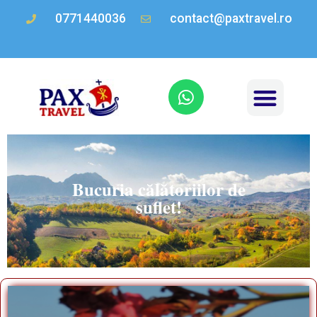
0771440036
contact@paxtravel.ro
Bucuria călătoriilor de
suflet!