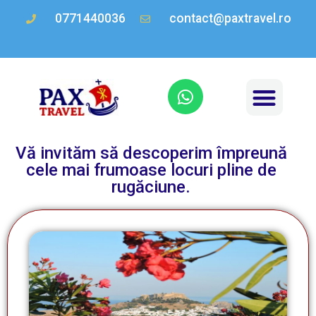
0771440036
contact@paxtravel.ro
Vă invităm să descoperim împreună
cele mai frumoase locuri pline de
rugăciune.