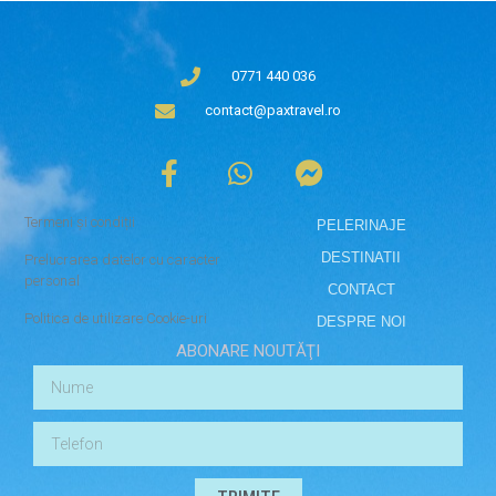
0771 440 036
contact@paxtravel.ro
Termeni și condiții
PELERINAJE
DESTINATII
Prelucrarea datelor cu caracter
personal
CONTACT
Politica de utilizare Cookie-uri
DESPRE NOI
ABONARE NOUTĂŢI