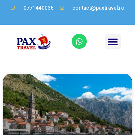
0771440036
contact@paxtravel.ro