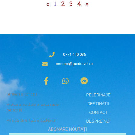
«
1
2
3
4
»
0771 440 036
contact@paxtravel.ro
Termeni și condiții
PELERINAJE
DESTINATII
Prelucrarea datelor cu caracter
personal
CONTACT
Politica de utilizare Cookie-uri
DESPRE NOI
ABONARE NOUTĂŢI