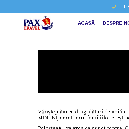
0
ACASĂ
DESPRE N
Vă așteptăm cu drag alături de noi î
MINUNI, ocrotitorul familiilor creștine,
Pelerinajul va avea ca punct central