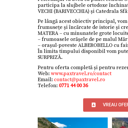
participa la slujbele ortodoxe
închinat
VECHI (BARIVECCHIA) și Catedrala Sfâ
Pe lângă acest obiectiv principal, vom
frumusețe și încărcate de istorie și cr
MATERA – cu minunatele grote locui
– frumoasele orășele de pe malul Măr
– orașul-poveste ALBEROBELLO cu faim
În limita timpului disponibil vom pu
SURPRIZĂ.
Pentru oferta completă și pentru rezer
Web:
www.paxtravel.ro/contact
Email:
contact@paxtravel.ro
Telefon:
0771 44 00 36
VREAU OFE