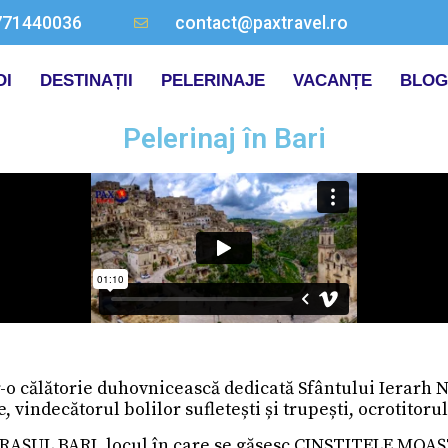
771440036
contact@paxtravel.ro
OI
DESTINAȚII
PELERINAJE
VACANȚE
BLOG
Pelerinaj în Bari
ntr-o călătorie duhovnicească dedicată Sfântului Ier
 vindecătorul bolilor sufletești și trupești, ocrotitorul
 ORAȘUL BARI, locul în care se găsesc CINSTITELE MO