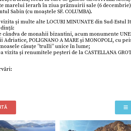
e marelui Ierarh în ziua prăznuirii sale (6 decembri
ntul Sabin (cu moaștele SF. COLUMBA).
 vizita și multe alte LOCURI MINUNATE din Sud-Estul It
edință:
te cândva de monahii bizantini, acum monumente UNE
ii Adriatice, POLIGNANO A MARE și MONOPOLI, cu peis
oasele căsuțe ”trulli” unice în lume;
tea vizita și renumitele peșteri de la CASTELLANA GR
vări:
RTĂ