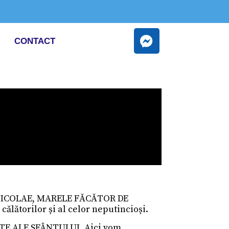
CONTACT
arh NICOLAE, MARELE FĂCĂTOR DE
 călătorilor și al celor neputincioși.
AȘTE ALE SFÂNTULUI. Aici vom