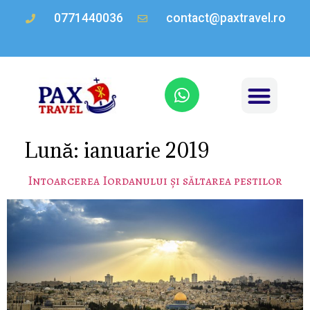
0771440036
contact@paxtravel.ro
Lună:
ianuarie 2019
Intoarcerea Iordanului și săltarea pestilor