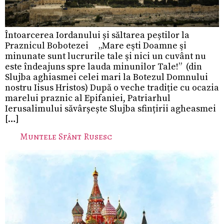
Întoarcerea Iordanului și săltarea peștilor la
Praznicul Bobotezei „Mare eşti Doamne şi
minunate sunt lucrurile tale şi nici un cuvânt nu
este îndeajuns spre lauda minunilor Tale!” (din
Slujba aghiasmei celei mari la Botezul Domnului
nostru Iisus Hristos) După o veche tradiție cu ocazia
marelui praznic al Epifaniei, Patriarhul
Ierusalimului săvârșește Slujba sfințirii agheasmei
[…]
Muntele Sfânt Rusesc