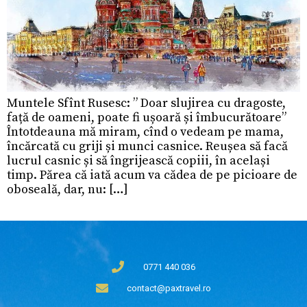
Muntele Sfînt Rusesc: ” Doar slujirea cu dragoste,
față de oameni, poate fi ușoară și îmbucurătoare”
Întotdeauna mă miram, cînd o vedeam pe mama,
încărcată cu griji și munci casnice. Reușea să facă
lucrul casnic și să îngrijească copiii, în același
timp. Părea că iată acum va cădea de pe picioare de
oboseală, dar, nu: […]
0771 440 036
contact@paxtravel.ro