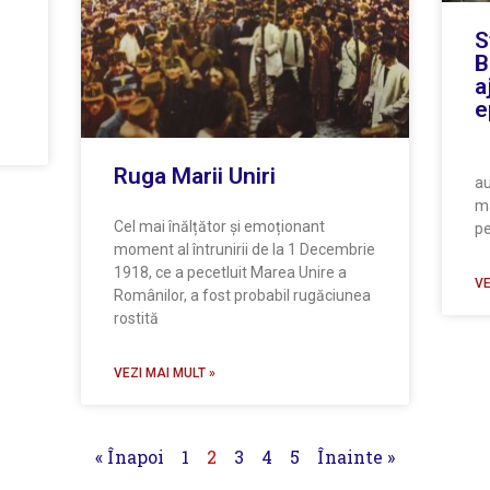
S
B
a
e
De
Ruga Marii Uniri
au
ma
Cel mai înălțător și emoționant
pe
moment al întrunirii de la 1 Decembrie
1918, ce a pecetluit Marea Unire a
VE
Românilor, a fost probabil rugăciunea
rostită
VEZI MAI MULT »
« Înapoi
1
2
3
4
5
Înainte »