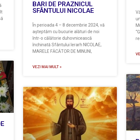
BARI DE PRAZNICUL
ă
SFÂNTULUI NICOLAE
lt
Vă
să
un
În perioada 4 – 8 decembrie 2024, vă
Mu
așteptăm cu bucurie alături de noi
“G
într-o călătorie duhovnicească
re
închinată Sfântului Ierarh NICOLAE,
MARELE FĂCĂTOR DE MINUNI,
VE
VEZI MAI MULT »
DE