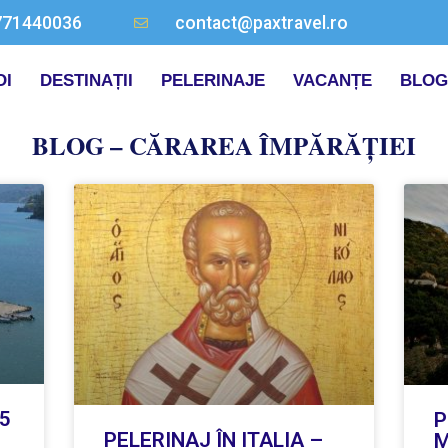
771440036
contact@paxtravel.ro
OI
DESTINAȚII
PELERINAJE
VACANȚE
BLOG
BLOG – CĂRAREA ÎMPĂRĂȚIEI
25
P
PELERINAJ ÎN ITALIA –
M