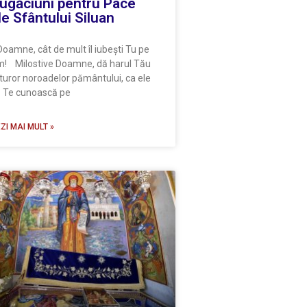
ugăciuni pentru Pace
le Sfântului Siluan
amne, cât de mult îl iubeşti Tu pe
! Milostive Doamne, dă harul Tău
turor noroadelor pământului, ca ele
 Te cunoască pe
ZI MAI MULT »