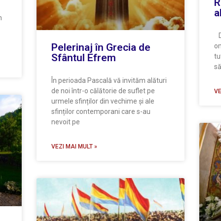
R
a
n
Do
Pelerinaj în Grecia de
om
Sfântul Efrem
tu
să
În perioada Pascală vă invităm alături
de noi într-o călătorie de suflet pe
VE
urmele sfinților din vechime și ale
sfinților contemporani care s-au
nevoit pe
VEZI MAI MULT »