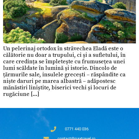
Un pelerinaj ortodox în străvechea Eladă este o
călătorie nu doar a trupului, ci și a sufletului, în
care credința se împletește cu frumusețea unei
lumi scăldate în lumină și istorie. Dincolo de
țărmurile sale, insulele grecești – răspândite ca
niște daruri pe marea albastră – adăpostesc
mănăstiri liniștite, biserici vechi și locuri de
rugăciune […]
0771 440 036
contact@paxtravel.ro