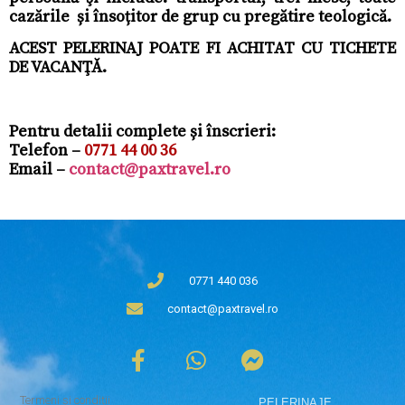
cazările și însoțitor de grup cu pregătire teologică.
ACEST PELERINAJ POATE FI ACHITAT CU TICHETE
DE VACANŢĂ.
Pentru detalii complete și înscrieri:
Telefon –
0771 44 00 36
Email –
contact@paxtravel.ro
0771 440 036
contact@paxtravel.ro
Termeni și condiții
PELERINAJE