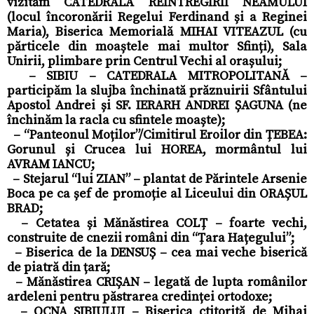
vizităm CATEDRALA REÎNTREGIRII NEAMULUI
(locul încoronării Regelui Ferdinand și a Reginei
Maria), Biserica Memorială MIHAI VITEAZUL (cu
părticele din moaștele mai multor Sfinți), Sala
Unirii, plimbare prin Centrul Vechi al orașului;
– SIBIU – CATEDRALA MITROPOLITANĂ –
participăm la slujba închinată prăznuirii Sfântului
Apostol Andrei și SF. IERARH ANDREI ȘAGUNA (ne
închinăm la racla cu sfintele moaște);
– “Panteonul Moților”/Cimitirul Eroilor din ȚEBEA:
Gorunul și Crucea lui HOREA, mormântul lui
AVRAM IANCU;
– Stejarul “lui ZIAN” – plantat de Părintele Arsenie
Boca pe ca șef de promoție al Liceului din ORAȘUL
BRAD;
– Cetatea și Mănăstirea COLȚ – foarte vechi,
construite de cnezii români din “Țara Hațegului”;
– Biserica de la DENSUȘ – cea mai veche biserică
de piatră din țară;
– Mănăstirea CRIȘAN – legată de lupta românilor
ardeleni pentru păstrarea credinței ortodoxe;
– OCNA SIBIULUI – Biserica ctitorită de Mihai