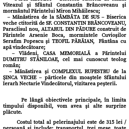
Viteazul și Sfântul Constantin Brâncoveanu și
mormântul Părintelui Miron Mihăilescu;
– Mănăstirea de la SÂMBĂTA DE SUS – Biserica
veche ctitorită de SF. CONSTANTIN BRÂNCOVEANU,
Paraclisul nou, ALTARUL DIN PĂDURE construit de
Părintele Arsenie Boca, mormintele Cuvioșilor
Serafim Popescu și TEOFIL PĂRĂIAN, Fântâna cu
apă vindecătoare;
– Vlădeni, CASA MEMORIALĂ a Părintelui
DUMITRU STĂNILOAE, cel mai cunoscut teolog
român;
– Mănăstirea și COMPLEXUL RUPESTRU de la
ȘINCA VECHE – părticele din moaștele Sfântului
Ierarh Nectarie Vindecătorul, vizitarea peșterii.
Pe lângă obiectivele principale, în limita
timpului disponibil, vom avea și alte surprize
plăcute.
Costul total al pelerinajului este de 315 lei /
persoană şi include: transportul, trei mese, toate