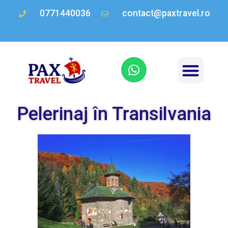
0771440036
contact@paxtravel.ro
Pelerinaj în Transilvania